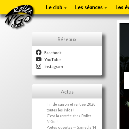
Le club
Les séances
Les é
Réseaux
Facebook
YouTube
Instagram
Actus
Fin de saison et rentrée 2026 :
toutes les infos !
C’est la rentrée chez Roller
N’Go !
Portes ouvertes – Samedis 14