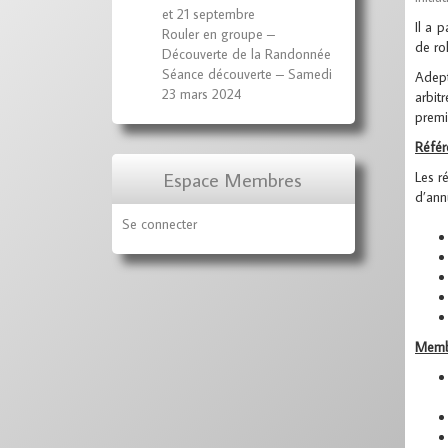
et 21 septembre
Il a 
Rouler en groupe –
de ro
Découverte de la Randonnée
Séance découverte – Samedi
Adept
23 mars 2024
arbit
premi
Référ
Espace Membres
Les r
d’ann
Se connecter
Memb