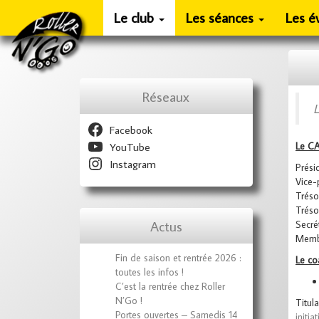
Le club
Les séances
Les é
Réseaux
L
Facebook
YouTube
Le C
Instagram
Prési
Vice-
Tréso
Trésor
Actus
Secrét
Membr
Fin de saison et rentrée 2026 :
Le co
toutes les infos !
C’est la rentrée chez Roller
N’Go !
Titu
Portes ouvertes – Samedis 14
initi