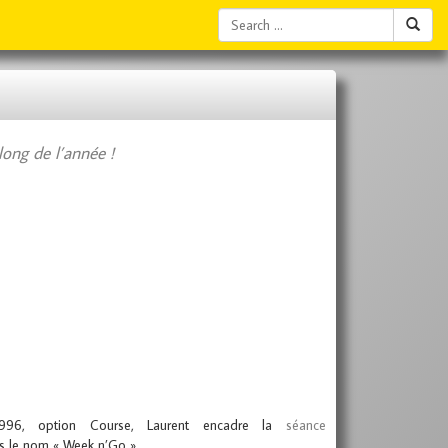
long de l’année !
 1996, option Course, Laurent encadre la
séance
s le nom « Week n’Go ».