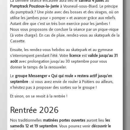
La dernière séance encadrée aura lieu le
samedi 4 juillet
au
Pumptrack Pouzioux-la-Jarrie
à Vouneuil-sous-Biard. Le principe
du pumptrack ? Une piste avec des bosses et des virages, où on
utilise les jambes pour « pomper » et avancer grâce aux reliefs.
Autant dire que c’est un très bon exercice pour les jambes !
Nous vous proposons de conclure la séance par un pique-nique
(à votre charge). En cas de pluie, rendez-vous au skatepark de la
Cassette.
Ensuite, les rendez-vous hebdos au skatepark et au gymnase
s’interrompent pendant l’été. Votre
licence
est
valide jusqu’au 31
août
avec prolongation jusqu’au 30 septembre pour vous
donner le temps de la renouveler.
Le
groupe Messenger « Qui qui roule » restera actif jusqu’en
septembre
: si vous avez envie de rouler à Poitiers ou ailleurs,
n’hésitez pas à proposer des sorties sur le groupe !
Et sinon, on se revoit à la rentrée !
Rentrée 2026
Nos traditionnelles
matinées portes ouvertes
auront lieu
les
samedis 12 et 19 septembre
. Vous pourrez venir
découvrir le