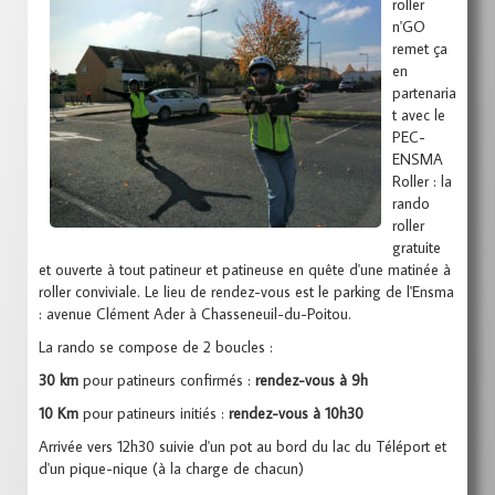
roller
n'GO
remet ça
en
partenaria
t avec le
PEC-
ENSMA
Roller : la
rando
roller
gratuite
et ouverte à tout patineur et patineuse en quête d'une matinée à
roller conviviale. Le lieu de rendez-vous est le parking de l'Ensma
: avenue Clément Ader à Chasseneuil-du-Poitou.
La rando se compose de 2 boucles :
30 km
pour patineurs confirmés :
rendez-vous à 9h
10 Km
pour patineurs initiés :
rendez-vous à 10h30
Arrivée vers 12h30 suivie d'un pot au bord du lac du Téléport et
d'un pique-nique (à la charge de chacun)